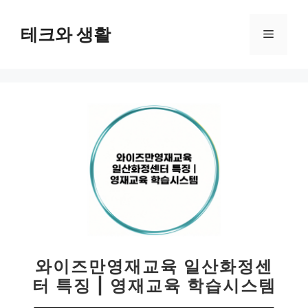
컨
텐
테크와 생활
메
츠
로
뉴
건
너
뛰
기
와이즈만영재교육 일산화정센
터 특징 | 영재교육 학습시스템