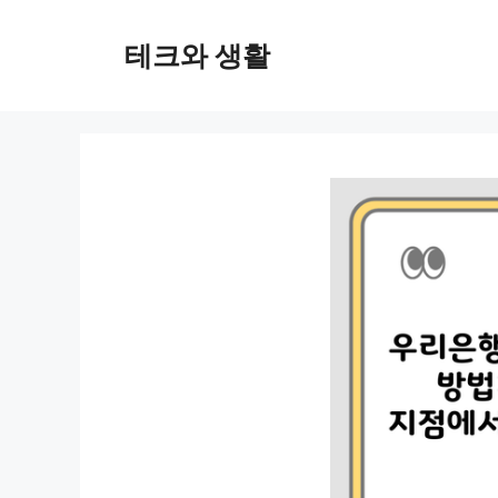
컨
텐
테크와 생활
츠
로
건
너
뛰
기