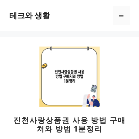
컨
텐
테크와 생활
메
츠
로
뉴
건
너
뛰
기
진천사랑상품권 사용 방법 구매
처와 방법 1분정리