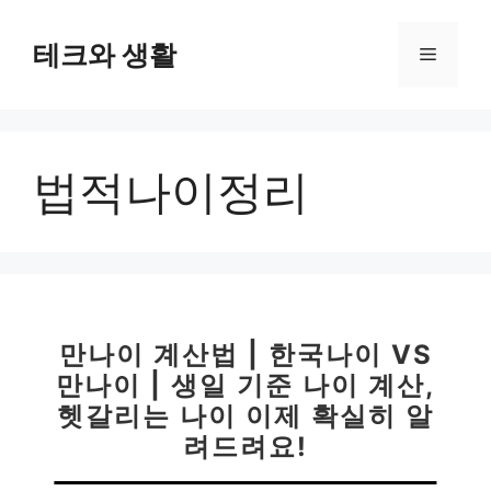
컨
텐
테크와 생활
메
츠
로
뉴
건
너
법적나이정리
뛰
기
만나이 계산법 | 한국나이 VS
만나이 | 생일 기준 나이 계산,
헷갈리는 나이 이제 확실히 알
려드려요!