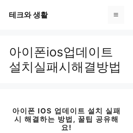
컨
텐
테크와 생활
메
츠
로
뉴
건
너
아이폰ios업데이트
뛰
기
설치실패시해결방법
아이폰 IOS 업데이트 설치 실패
시 해결하는 방법, 꿀팁 공유해
요!