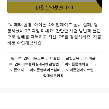
## 메타 설명: 아이폰 iOS 업데이트 설치 실패, 당
황하셨나요? 걱정 마세요! 간단한 해결 방법과 꿀팁
으로 실패를 극복하고 최신 iOS를 경험하세요. 지금
바로 확인해보세요!
태
IOS업데이트오류
,
IT꿀팁
,
꿀팁공유
,
아이폰
그
IOS업데이트설치실패시해결방법
,
아이폰문제해결
,
아
이폰수리
,
아이폰업데이트실패
,
아이폰업데이트팁
,
업데이트안됨