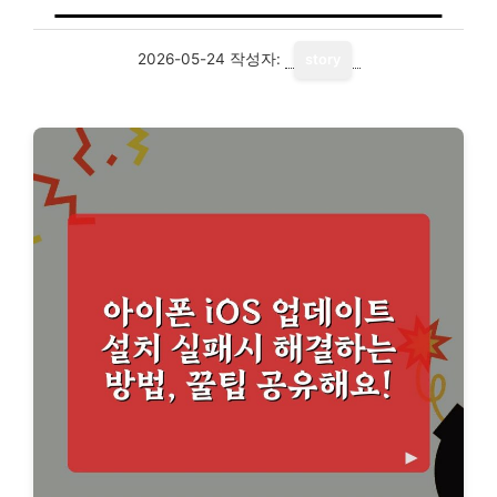
2026-05-24
작성자:
story